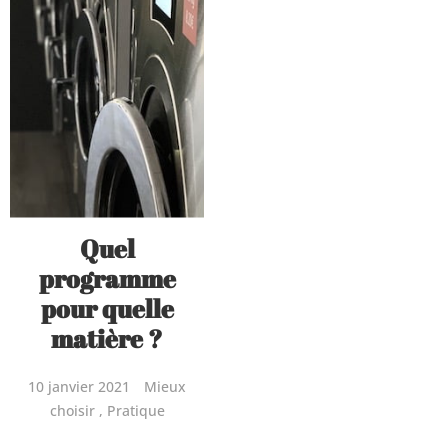
Quel
programme
pour quelle
matière ?
10 janvier 2021
Mieux
choisir
Pratique