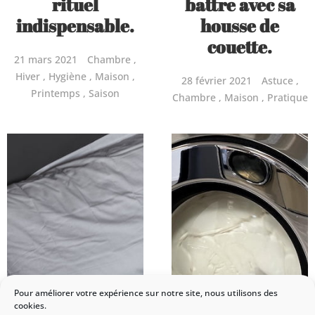
rituel
battre avec sa
indispensable.
housse de
couette.
21 mars 2021
Chambre
Hiver
Hygiène
Maison
28 février 2021
Astuce
Printemps
Saison
Chambre
Maison
Pratique
Pour améliorer votre expérience sur notre site, nous utilisons des
cookies.