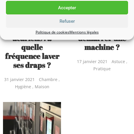
Accepter
Refuser
Bactéries,
Comment
Politique de cookies
Mentions légales
acariens : à
démarrer une
quelle
machine ?
fréquence laver
17 janvier 2021
Astuce
ses draps ?
Pratique
31 janvier 2021
Chambre
Hygiène
Maison