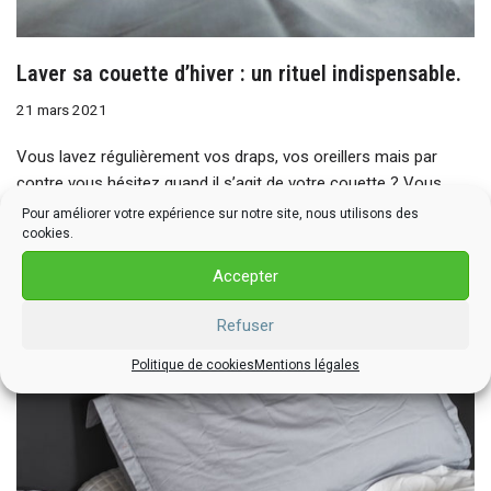
Laver sa couette d’hiver : un rituel indispensable.
21 mars 2021
Vous lavez régulièrement vos draps, vos oreillers mais par
contre vous hésitez quand il s’agit de votre couette ? Vous
avez probablement peur de l’abimer ? Même si elle est
Pour améliorer votre expérience sur notre site, nous utilisons des
protégée par une housse, il est important de laver sa couette.
cookies.
Beaucoup de spécialistes recommandent…
Lire la suite »
Accepter
Refuser
Politique de cookies
Mentions légales