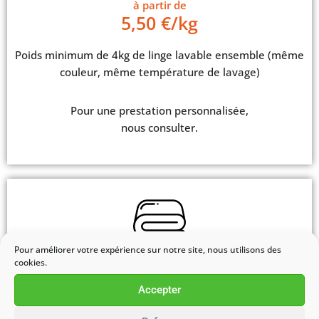
à partir de
5,50 €/kg
Poids minimum de 4kg de linge lavable ensemble (même
couleur, même température de lavage)
Pour une prestation personnalisée,
nous consulter.
Pour améliorer votre expérience sur notre site, nous utilisons des
Vous avez d'autres pièces à
cookies.
laver ?
Accepter
Chaussures, vestes, blousons,