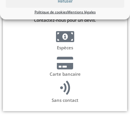
Refuser
combinaisons de ski ?
Politique de cookies
Mentions légales
Contactez-nous pour un devis.
Espèces
Carte bancaire
Sans contact