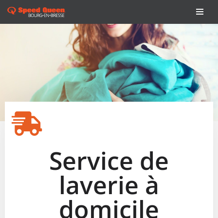
Aller
au
contenu
Service de
laverie à
domicile