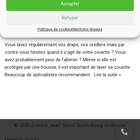
Accepter
Refuser
Laver sa couette d’hiver : un rituel indispensable.
Politique de cookies
Mentions légales
21 mars 2021
Vous lavez régulièrement vos draps, vos oreillers mais par
contre vous hésitez quand il s’agit de votre couette ? Vous
avez probablement peur de l’abimer ? Même si elle est
protégée par une housse, il est important de laver sa couette.
Beaucoup de spécialistes recommandent…
Lire la suite »
© 2020-{current_year} Speed Queen Bourg-en-Bresse
Mentions légales